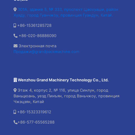
301A, здание 5, № 333, проспект Цзюхуаши, район
Хуаду, город Гуанчжоу, провинция Гуандун, Китай.
+86-15361285728
+86-020-86886090
Электронная почта
Продажи@grandpackmachine.com
Wenzhou Grand Machinery Technology Co., Ltd.
Этаж 4, корпус 2, № 116, улица Синлун, город
Ваньцюань, уезд Пинъян, город Вэньчжоу, провинция
Чжэцзян, Китай
+86-15323319612
+86-577-65565288