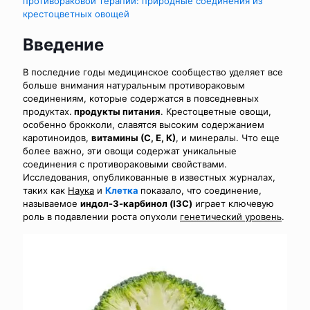
противораковой терапии: природные соединения из
крестоцветных овощей
Введение
В последние годы медицинское сообщество уделяет все
больше внимания натуральным противораковым
соединениям, которые содержатся в повседневных
продуктах.
продукты питания
. Крестоцветные овощи,
особенно брокколи, славятся высоким содержанием
каротиноидов,
витамины (С, Е, К)
, и минералы. Что еще
более важно, эти овощи содержат уникальные
соединения с противораковыми свойствами.
Исследования, опубликованные в известных журналах,
таких как
Наука
и
Клетка
показало, что соединение,
называемое
индол-3-карбинол (I3C)
играет ключевую
роль в подавлении роста опухоли
генетический уровень
.