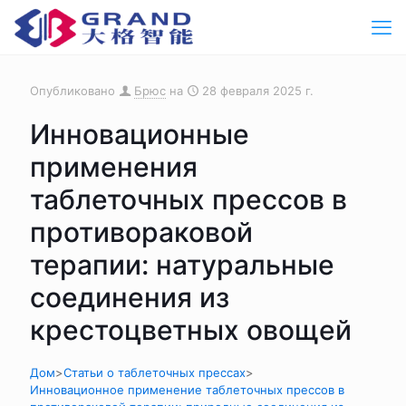
Опубликовано
Брюс
на
28 февраля 2025 г.
Инновационные
применения
таблеточных прессов в
противораковой
терапии: натуральные
соединения из
крестоцветных овощей
Дом
>
Статьи о таблеточных прессах
>
Инновационное применение таблеточных прессов в