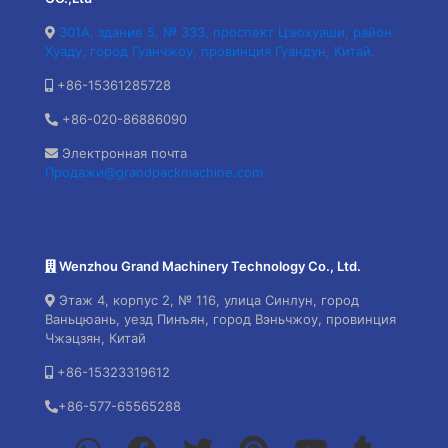
301A, здание 5, № 333, проспект Цзюхуаши, район
Хуаду, город Гуанчжоу, провинция Гуандун, Китай.
+86-15361285728
+86-020-86886090
Электронная почта
Продажи@grandpackmachine.com
Wenzhou Grand Machinery Technology Co., Ltd.
Этаж 4, корпус 2, № 116, улица Синлун, город
Ваньцюань, уезд Пинъян, город Вэньчжоу, провинция
Чжэцзян, Китай
+86-15323319612
+86-577-65565288