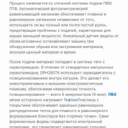
Процесс начинается со сложной системы подачи ПВХ/
ПТФ. Автоматический фотоэлектрический
разматывающий механизм обеспечивает плавное и
равномерное натяжение независимо от того,
используете ли вы полный или почти пустой рулон,
предотвращая проблемы с подачей, характерные для
машин меньшей мощности. Уникальный датчик защиты от
сбоев мгновенно останавливает машину при
обнаружении обрыва или застревания материала,
экономя ценный материал и время.
После подачи материал попадает в систему тяги с
сервоприводом. В отличие от стандартных импульсных
сервоприводов, DPH260TK использует серводвигатель с
позиционированием внутри катушки. Это делает его
невосприимчивым к внешним электромагнитным
помехам, обеспечивая невероятную точность
позиционирования — всего 6 микрометров (6 мкм).
ПВХ
затем осторожно нагревают
Тефлон
Пластины с
покрытием обеспечивают идеально равномерное
распределение тепла для плавного и равномерного
формирования блистеров без «горячих точек». Сами
формовочные формы подвергаются электронной
полировке, что гарантирует равномерную толщину