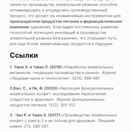
линия по производству жевательной резинки способна
оптимизировать и упорядочить производственный
процесс, что делает ее незаменимым инструментом для
производители продуктов питания и фармацевтические
компании
одинаково. Благодаря постоянному развитию
технологий потенциал инноваций в производстве
жевательной резинки безграничен, что открывает путь
для еще более захватывающих продуктов в будущем.
Ссылки
1. Чжэн Х. и Чжан Л. (2019).
«Разработка жевательных
витаминов: тенденции производства и рынка».
Журнал
«Пищевая наука и технологии»
, 32(4), 689-697.
2.Ван, С., и Ли, Ф. (2020).
«Эволюция функциональных
жевательных конфет: исследование пересечения
сладостей и здоровья».
Журнал функциональных
продуктов питания
, 12(2), 301-312.
3 . Чен Р. и Чжао X. (2017).
«Производство жевательных
конфет с омега-3 и их польза для здоровья».
Пищевая
химия
, 213, 289-297.