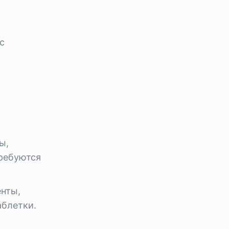
с
ы,
ребуются
енты,
блетки.