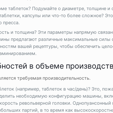
рме таблеток? Подумайте о диаметре, толщине и
аблетки, капсулы или что-то более сложное? Это
о пресса.
дость и толщина? Эти параметры напрямую связан
шины предлагают различные максимальные силы 
ностям вашей рецептуры, чтобы обеспечить цело
ламинированием.
ностей в объеме производст
ляется требуемая производительность.
еток (например, таблеток в час/день)? Это, пож
еделить необходимую конфигурацию машины, вкл
корость револьверной головки. Однопуансонный 
ебольших партий, в то время как высокоскоростн