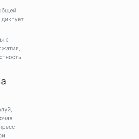
 общей
 диктует
ы с
сжатия,
стность
ва
алуй,
ючая
пресс
ой