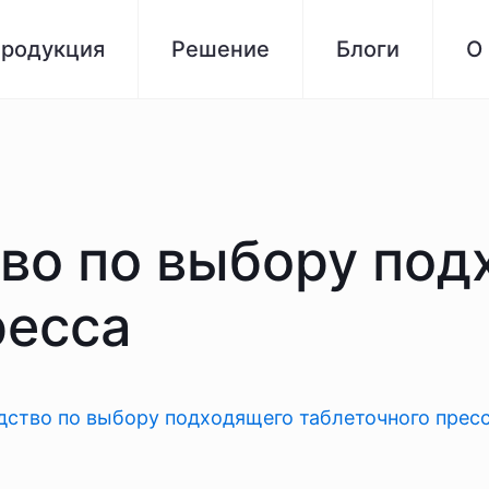
родукция
Решение
Блоги
О
во по выбору под
ресса
дство по выбору подходящего таблеточного прес