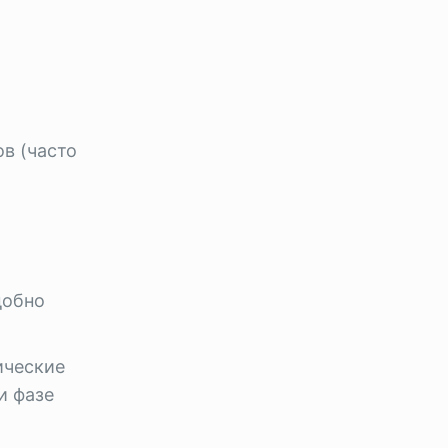
в (часто
добно
ические
и фазе