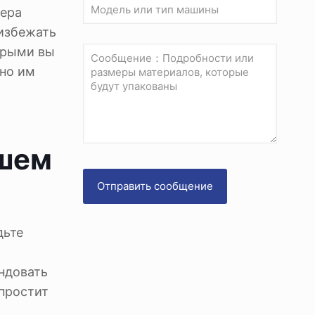
тера
 избежать
орыми вы
жно им
ашем
дьте
ндовать
упростит