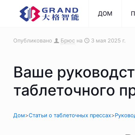
ДОМ
П
Опубликовано
Брюс
на
3 мая 2025 г.
Ваше руководст
таблеточного п
Дом
>
Статьи о таблеточных прессах
>
Руково