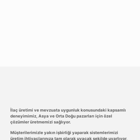
arayüzlere ve akıllı kontrollere sahiptir.
Ar-Ge'ye yaptığımız sürekli yatırımlar, İlaç Ambalaj
Çözümlerimizin teknolojinin ön saflarında kalmasını,
üretim hızını ve kalitesini artırırken operasyonel yönetimi
basitleştirmesini sağlar.
Teklif alın
Sektör Uzmanlığı ve Kişiye Özel
Hizmet
İlaç üretimi ve mevzuata uygunluk konusundaki kapsamlı
deneyimimiz, Asya ve Orta Doğu pazarları için özel
çözümler üretmemizi sağlıyor.
Müşterilerimizle yakın işbirliği yaparak sistemlerimizi
üretim ihtiyaçlarınıza tam olarak uyacak şekilde uyarlıyor,