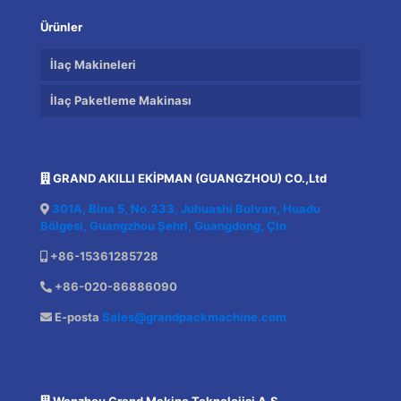
Ürünler
İlaç Makineleri
İlaç Paketleme Makinası
GRAND AKILLI EKİPMAN (GUANGZHOU) CO.,Ltd
301A, Bina 5, No.333, Juhuashi Bulvarı, Huadu
Bölgesi, Guangzhou Şehri, Guangdong, Çin.
+86-15361285728
+86-020-86886090
E-posta
Sales@grandpackmachine.com
Wenzhou Grand Makine Teknolojisi A.Ş.