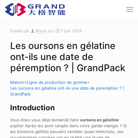
Publié par
Bruce
sur
7 juin 2025
Les oursons en gélatine
ont-ils une date de
péremption ? | GrandPack
Maison
>
Ligne de production de gomme
>
Les oursons en gélatine ont-ils une date de péremption ? |
GrandPack
Introduction
Vous êtes-vous déjà demandé
faire
oursons en gélatine
expirer
Après les avoir rangés dans votre garde-manger ? Si
les bonbons gélifiés peuvent sembler quasi immortels, ces
gourmandises colorées ont en réalité une durée de