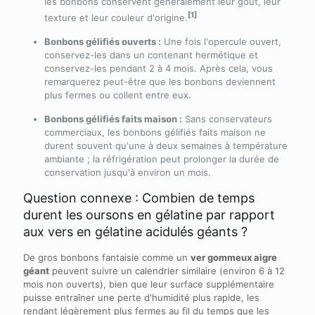
les bonbons conservent généralement leur goût, leur
[1]
texture et leur couleur d'origine.
Bonbons gélifiés ouverts :
Une fois l'opercule ouvert,
conservez-les dans un contenant hermétique et
conservez-les pendant 2 à 4 mois. Après cela, vous
remarquerez peut-être que les bonbons deviennent
plus fermes ou collent entre eux.
Bonbons gélifiés faits maison :
Sans conservateurs
commerciaux, les bonbons gélifiés faits maison ne
durent souvent qu'une à deux semaines à température
ambiante ; la réfrigération peut prolonger la durée de
conservation jusqu'à environ un mois.
Question connexe : Combien de temps
durent les oursons en gélatine par rapport
aux vers en gélatine acidulés géants ?
De gros bonbons fantaisie comme un
ver gommeux aigre
géant
peuvent suivre un calendrier similaire (environ 6 à 12
mois non ouverts), bien que leur surface supplémentaire
puisse entraîner une perte d'humidité plus rapide, les
rendant légèrement plus fermes au fil du temps que les