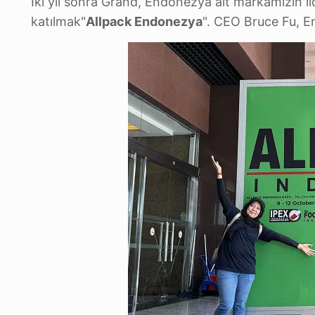
İki yıl sonra Grand, Endonezya alt markamızın lid
katılmak"
Allpack Endonezya
". CEO Bruce Fu, En