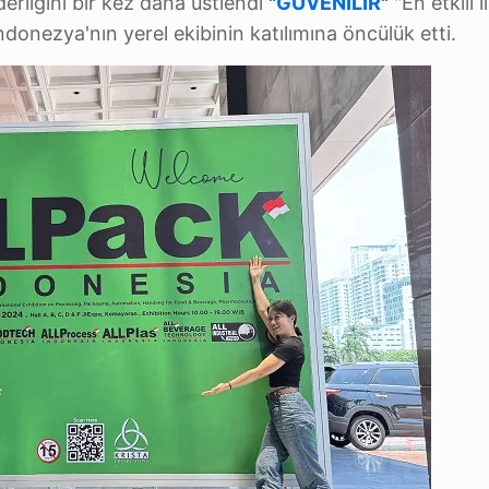
erliğini bir kez daha üstlendi
"GÜVENİLİR"
"En etkili i
donezya'nın yerel ekibinin katılımına öncülük etti.