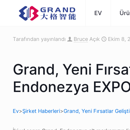
EV
Ürü
Tarafından yayınlandı
Bruce
Açık
Ekim 8, 
Grand, Yeni Fırsa
Endonezya EXPO 
Ev
>
Şirket Haberleri
>
Grand, Yeni Fırsatlar Geli