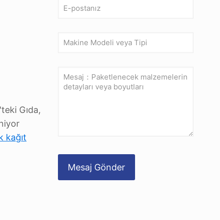
'teki Gıda,
niyor
k kağıt