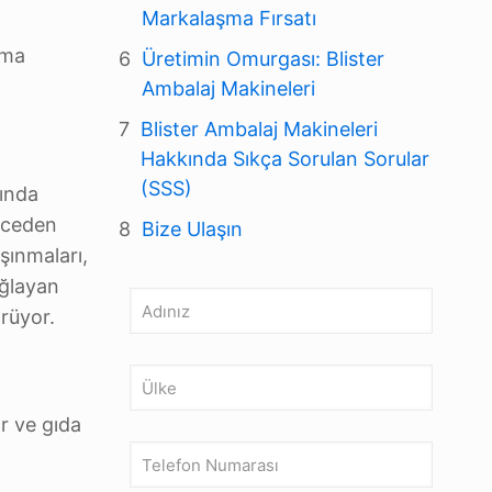
Markalaşma Fırsatı
nma
Üretimin Omurgası: Blister
Ambalaj Makineleri
Blister Ambalaj Makineleri
Hakkında Sıkça Sorulan Sorular
(SSS)
sında
nceden
Bize Ulaşın
şınmaları,
ğlayan
örüyor.
ar ve gıda