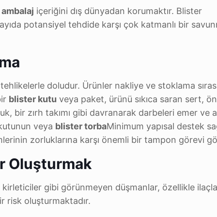
r ambalaj
içeriğini dış dünyadan korumaktır. Blister
sayıda potansiyel tehdide karşı çok katmanlı bir savu
nma
tehlikelerle doludur. Ürünler nakliye ve stoklama sıra
bir
blister kutu
veya paket, ürünü sıkıca saran sert, ö
luk, bir zırh takımı gibi davranarak darbeleri emer ve a
r kutunun veya
blister torba
Minimum yapısal destek sa
mlerinin zorluklarına karşı önemli bir tampon görevi g
er Oluşturmak
 kirleticiler gibi görünmeyen düşmanlar, özellikle ilaçl
r risk oluşturmaktadır.