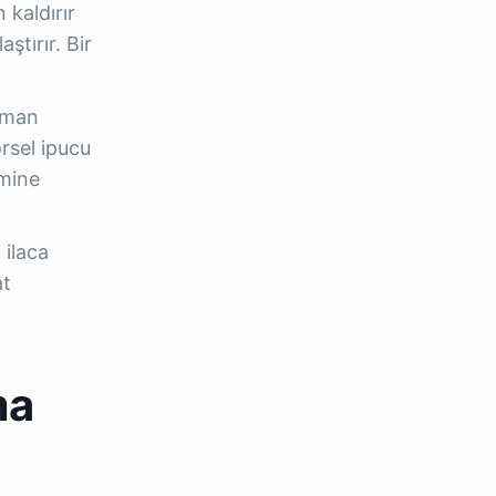
 kaldırır
ştırır. Bir
aman
örsel ipucu
imine
 ilaca
at
ma