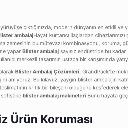
yürüyüşe çıktığınızda, modern dünyanın en etkili ve 
lister ambalaj
Hayat kurtarıcı ilaçlardan cihazlarımızı ç
ek malzemesinin bu mütevazı kombinasyonu, koruma, gü
 ne yapar
Blister ambalaj
sayısız endüstride bu kadar
lanıcı merkezli tasarımın ustaca bir karışımında yatıy
olarak
Blister Ambalaj Çözümleri
, GrandPack'te mü
ni anlıyoruz. Bu kılavuz, yaygın blister ambalajın kat
slimatının kritik bir bileşeni olduğunu keşfederek ele 
 sofistike
blister ambalaj makineleri
Bunu hayata geçi
siz Ürün Koruması