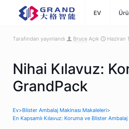
EV
Ürü
Tarafından yayınlandı
Bruce
Açık
Haziran 
Nihai Kılavuz: Ko
GrandPack
Ev
>
Blister Ambalaj Makinası Makaleleri
>
En Kapsamlı Kılavuz: Koruma ve Blister Ambala