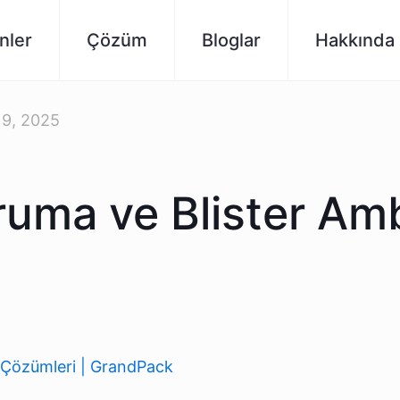
nler
Çözüm
Bloglar
Hakkında
19, 2025
ruma ve Blister Am
j Çözümleri | GrandPack