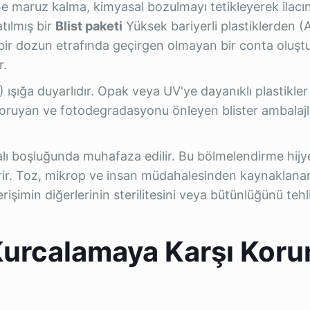
ene maruz kalma, kimyasal bozulmayı tetikleyerek ilac
tılmış bir
Blist paketi
Yüksek bariyerli plastiklerden (
r bir dozun etrafında geçirgen olmayan bir conta oluşt
r.
 ışığa duyarlıdır. Opak veya UV'ye dayanıklı plastikler
 koruyan ve fotodegradasyonu önleyen blister ambalajl
alı boşluğunda muhafaza edilir. Bu bölmelendirme hijy
tirir. Toz, mikrop ve insan müdahalesinden kaynaklana
işimin diğerlerinin sterilitesini veya bütünlüğünü teh
Kurcalamaya Karşı Kor