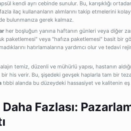
sül kendi ayrı cebinde sunulur. Bu, karışıklığı ortadan
azla ilaç kullananların alımlarını takip etmelerini kolayla
minde bulunmanıza gerek kalmaz.
ar
her boşluğun yanına haftanın günleri veya diğer z
uluk paketlemesi" veya "hafıza paketlemesi" basit bir g
madıklarını hatırlamalarına yardımcı olur ve tedavi rej
lajın temiz, düzenli ve mühürlü yapısı, hastanın aldığı
bir his verir. Bu, şişedeki gevşek haplarla tam bir tez
a
tıbbi alanda bu düzeydeki hassasiyet ve kalitenin eş
 Daha Fazlası: Pazarla
ı