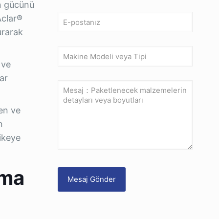
ın gücünü
Aclar®
urarak
 ve
ar
en ve
n
likeye
uma