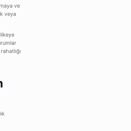
lamaya ve
ek veya
likeye
urumlar
 rahatlığı
n
ık