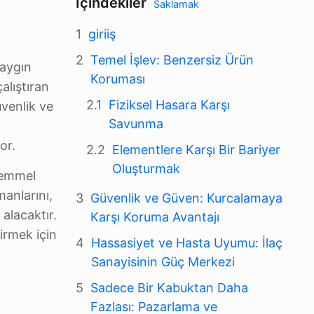
İçindekiler
Saklamak
giriiş
Temel İşlev: Benzersiz Ürün
yaygın
Koruması
alıştıran
Fiziksel Hasara Karşı
venlik ve
Savunma
or.
Elementlere Karşı Bir Bariyer
Oluşturmak
kemmel
manlarını,
Güvenlik ve Güven: Kurcalamaya
alacaktır.
Karşı Koruma Avantajı
rmek için
Hassasiyet ve Hasta Uyumu: İlaç
Sanayisinin Güç Merkezi
Sadece Bir Kabuktan Daha
Fazlası: Pazarlama ve