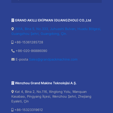
GRAND AKILLI EKİPMAN (GUANGZHOU) CO.,Ltd
301A, Bina 5, No.333, Juhuashi Bulvarı, Huadu Bölgesi,
Guangzhou Şehri, Guangdong, Çin.
+86-15361285728
+86-020-86886090
E-posta
Sales@grandpackmachine.com
Wenzhou Grand Makine Teknolojisi A.Ş.
Kat 4, Bina 2, No.116, Xinglong Yolu, Wanquan
Kasabası, Pingyang İlçesi, Wenzhou Şehri, Zhejiang
Eyaleti, Çin
+86-15323319612