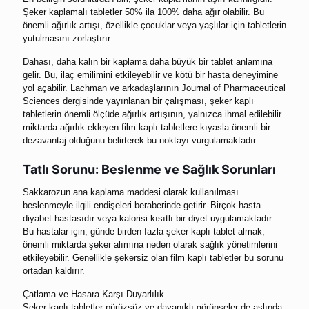
Şeker kaplamalı tabletler 50% ila 100% daha ağır olabilir. Bu
önemli ağırlık artışı, özellikle çocuklar veya yaşlılar için tabletlerin
yutulmasını zorlaştırır.
Dahası, daha kalın bir kaplama daha büyük bir tablet anlamına
gelir. Bu, ilaç emilimini etkileyebilir ve kötü bir hasta deneyimine
yol açabilir. Lachman ve arkadaşlarının Journal of Pharmaceutical
Sciences dergisinde yayınlanan bir çalışması, şeker kaplı
tabletlerin önemli ölçüde ağırlık artışının, yalnızca ihmal edilebilir
miktarda ağırlık ekleyen film kaplı tabletlere kıyasla önemli bir
dezavantaj olduğunu belirterek bu noktayı vurgulamaktadır.
Tatlı Sorunu: Beslenme ve Sağlık Sorunları
Sakkarozun ana kaplama maddesi olarak kullanılması
beslenmeyle ilgili endişeleri beraberinde getirir. Birçok hasta
diyabet hastasıdır veya kalorisi kısıtlı bir diyet uygulamaktadır.
Bu hastalar için, günde birden fazla şeker kaplı tablet almak,
önemli miktarda şeker alımına neden olarak sağlık yönetimlerini
etkileyebilir. Genellikle şekersiz olan film kaplı tabletler bu sorunu
ortadan kaldırır.
Çatlama ve Hasara Karşı Duyarlılık
Şeker kaplı tabletler pürüzsüz ve dayanıklı görünseler de aslında