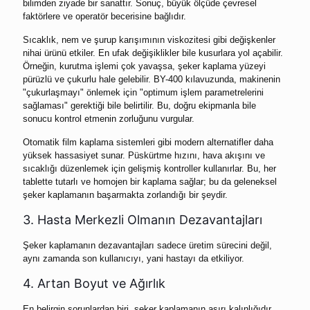
bilimden ziyade bir sanattır. Sonuç, büyük ölçüde çevresel
faktörlere ve operatör becerisine bağlıdır.
Sıcaklık, nem ve şurup karışımının viskozitesi gibi değişkenler
nihai ürünü etkiler. En ufak değişiklikler bile kusurlara yol açabilir.
Örneğin, kurutma işlemi çok yavaşsa, şeker kaplama yüzeyi
pürüzlü ve çukurlu hale gelebilir. BY-400 kılavuzunda, makinenin
"çukurlaşmayı" önlemek için "optimum işlem parametrelerini
sağlaması" gerektiği bile belirtilir. Bu, doğru ekipmanla bile
sonucu kontrol etmenin zorluğunu vurgular.
Otomatik film kaplama sistemleri gibi modern alternatifler daha
yüksek hassasiyet sunar. Püskürtme hızını, hava akışını ve
sıcaklığı düzenlemek için gelişmiş kontroller kullanırlar. Bu, her
tablette tutarlı ve homojen bir kaplama sağlar; bu da geleneksel
şeker kaplamanın başarmakta zorlandığı bir şeydir.
3. Hasta Merkezli Olmanın Dezavantajları
Şeker kaplamanın dezavantajları sadece üretim sürecini değil,
aynı zamanda son kullanıcıyı, yani hastayı da etkiliyor.
4. Artan Boyut ve Ağırlık
En belirgin sorunlardan biri, şeker kaplamanın aşırı kalınlığıdır.