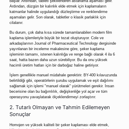
başlar. Ardından, tableti şekillendiren astarlama aşaması gelir.
Ardından, düzgün bir kalınlık elde etmek için kaplamaların
katmanlar halinde uygulandığı düzleştirme ve renklendirme
aşamaları gelir. Son olarak, tabletler o klasik parlaklık için
cilalanır.
Bu durum, çok daha kısa sürede tamamlanabilen modern film
kaplama işlemleriyle büyük bir tezat oluşturuyor. Cole ve
arkadaşlarının Journal of Pharmaceutical Technology dergisinde
yayınlanan bir inceleme makalesine göre, şeker kaplama
işleminin tamamı, istenen kalınlığa ve renge bağlı olarak 4 ila 6
saat, hatta bazen daha uzun sürebiliyor. Bu da onu yüksek
hacimli üretim hatları için bir darboğaz haline getiriyor.
İşlem genellikle manuel müdahale gerektirir. BY-400 kılavuzunda
belirtildiği gibi, operatörlerin şurubu uygulamak ve eşit dağılımı
sağlamak için işlemi "manuel olarak" yürütmeleri gerekir. İnsan
becerisine olan bu bağımlılık, değişkenliğe yol açar ve tüm
operasyonu yavaşlatarak ölçeklendirmeyi zorlaştırır.
2. Tutarlı Olmayan ve Tahmin Edilemeyen
Sonuçlar
Homojen ve yüksek kaliteli bir şeker kaplaması elde etmek,