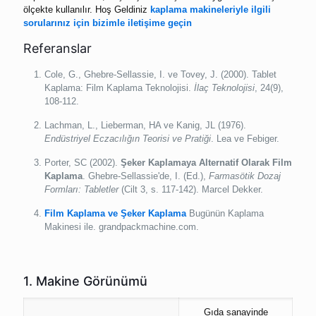
ölçekte kullanılır. Hoş Geldiniz
kaplama makineleriyle ilgili
sorularınız için bizimle iletişime geçin
Referanslar
Cole, G., Ghebre-Sellassie, I. ve Tovey, J. (2000). Tablet
Kaplama: Film Kaplama Teknolojisi.
İlaç Teknolojisi
, 24(9),
108-112.
Lachman, L., Lieberman, HA ve Kanig, JL (1976).
Endüstriyel Eczacılığın Teorisi ve Pratiği
. Lea ve Febiger.
Porter, SC (2002).
Şeker Kaplamaya Alternatif Olarak Film
Kaplama
. Ghebre-Sellassie'de, I. (Ed.),
Farmasötik Dozaj
Formları: Tabletler
(Cilt 3, s. 117-142). Marcel Dekker.
Film Kaplama ve Şeker Kaplama
Bugünün Kaplama
Makinesi ile. grandpackmachine.com.
1. Makine Görünümü
Gıda sanayinde