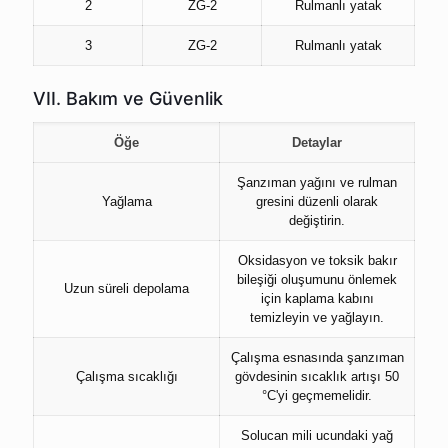
2
ZG-2
Rulmanlı yatak
3
ZG-2
Rulmanlı yatak
VII. Bakım ve Güvenlik
Öğe
Detaylar
Şanzıman yağını ve rulman
Yağlama
gresini düzenli olarak
değiştirin.
Oksidasyon ve toksik bakır
bileşiği oluşumunu önlemek
Uzun süreli depolama
için kaplama kabını
temizleyin ve yağlayın.
Çalışma esnasında şanzıman
Çalışma sıcaklığı
gövdesinin sıcaklık artışı 50
°C'yi geçmemelidir.
Solucan mili ucundaki yağ