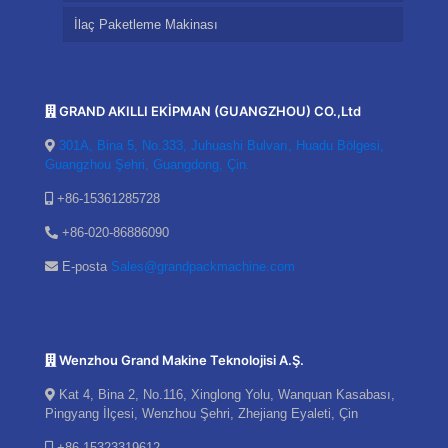
İlaç Paketleme Makinası
GRAND AKILLI EKİPMAN (GUANGZHOU) CO.,Ltd
301A, Bina 5, No.333, Juhuashi Bulvarı, Huadu Bölgesi,
Guangzhou Şehri, Guangdong, Çin.
+86-15361285728
+86-020-86886090
E-posta
Sales@grandpackmachine.com
Wenzhou Grand Makine Teknolojisi A.Ş.
Kat 4, Bina 2, No.116, Xinglong Yolu, Wanquan Kasabası,
Pingyang İlçesi, Wenzhou Şehri, Zhejiang Eyaleti, Çin
+86-15323319612