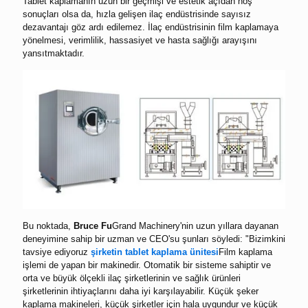
Tablet kaplamanın uzun bir geçmişi ve estetik açıdan hoş
sonuçları olsa da, hızla gelişen ilaç endüstrisinde sayısız
dezavantajı göz ardı edilemez. İlaç endüstrisinin film kaplamaya
yönelmesi, verimlilik, hassasiyet ve hasta sağlığı arayışını
yansıtmaktadır.
Bu noktada,
Bruce Fu
Grand Machinery'nin uzun yıllara dayanan
deneyimine sahip bir uzman ve CEO'su şunları söyledi: "Bizimkini
tavsiye ediyoruz
şirketin tablet kaplama ünitesi
Film kaplama
işlemi de yapan bir makinedir. Otomatik bir sisteme sahiptir ve
orta ve büyük ölçekli ilaç şirketlerinin ve sağlık ürünleri
şirketlerinin ihtiyaçlarını daha iyi karşılayabilir. Küçük şeker
kaplama makineleri, küçük şirketler için hala uygundur ve küçük