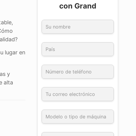
con Grand
table,
¿Cómo
alidad?
u lugar en
as y
 alta