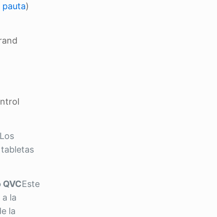
pauta
)
Grand
ntrol
 Los
 tabletas
o QVC
Este
 a la
e la