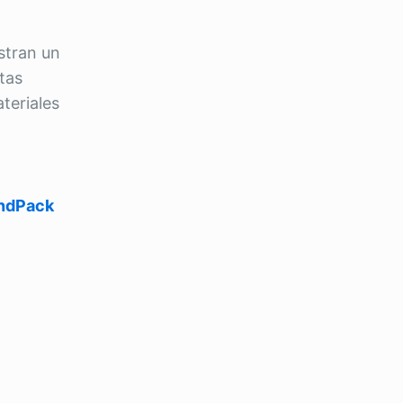
stran un
tas
teriales
andPack